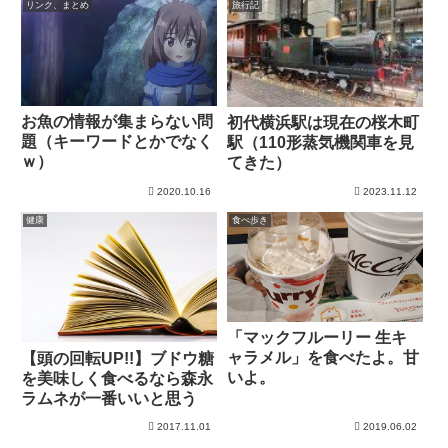
リンク、まとめ
旅行記
お魚の情報が集まらない問
初代横浜駅は現在の桜木町
題（キーワードとかでなく
駅（110形蒸気機関車を見
ｗ）
てきた）
2020.10.16
2023.11.12
健康
食べ歩き
「マックフルーリー 生キ
ャラメル」を食べたよ。甘
【頭の回転UP!!】ブドウ糖
いよ。
を美味しく食べるなら森永
ラムネが一番いいと思う
2017.11.01
2019.06.02