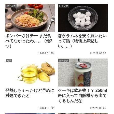
食べ歩き
お買い物
ボンバーさけチー まだ食
森永ラムネを安く買いたい
べてなかったわ。。（他3
って話（物価上昇悲し
つ）
い。。）
2024.01.20
2022.08.20
健康
食べ歩き
発熱しちゃったけど早めに
ケーキは飲み物！？ 250ml
対処できたと
缶に入って自販機から出て
くるもんだな
2024.01.22
2023.03.26