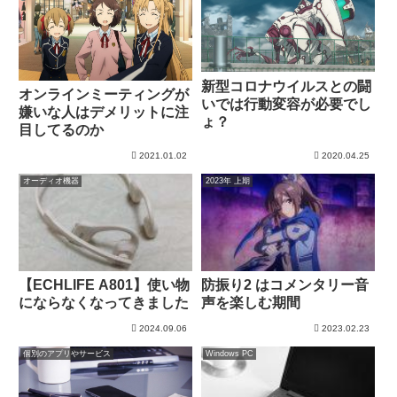
新型コロナウイルスとの闘
オンラインミーティングが
いでは行動変容が必要でし
嫌いな人はデメリットに注
ょ？
目してるのか
2021.01.02
2020.04.25
オーディオ機器
2023年 上期
【ECHLIFE A801】使い物
防振り2 はコメンタリー音
にならなくなってきました
声を楽しむ期間
2024.09.06
2023.02.23
個別のアプリやサービス
Windows PC