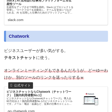
Slack | AI 活用型の仕事用プラットフォーム＆生
産性ツール
生産性をアップさせて時間を節約。Slack はプロジェクトを
管理し、ワークフローを自動化し、チームを安全につなげ
られる、AI を活用した仕事のためのプラットフォームで
す。今日から仕事をもっとスマートに。
slack.com
Chatwork
ビジネスユーザーが多い気がする。
テキストチャット
に使う。
オンラインミーティングもできるんだろうが、どーゆーわ
けか、別のツールのリンクを送ったりするｗ
ビジネスチャットならChatwork（チャットワー
ク）【国内利用者数No.1】
ビジネスチャットならChatwork(チャットワーク)。導入企
90万社以上！国内利用者数No.1のビジネスチャットツール
です。メール・電話・会議など、従来の仕事のコミュニケ
ーションを便特徴的な機能で効率化します。チャットワー
クを使ったDXで...
go.chatwork.com