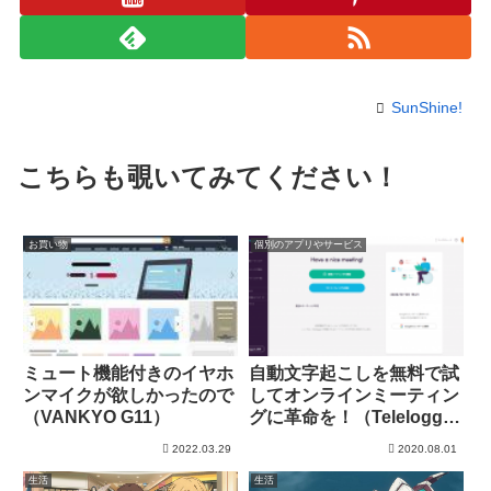
SunShine!
こちらも覗いてみてください！
お買い物
個別のアプリやサービス
ミュート機能付きのイヤホ
自動文字起こしを無料で試
ンマイクが欲しかったので
してオンラインミーティン
（VANKYO G11）
グに革命を！（Telelogger
体験記）
2022.03.29
2020.08.01
生活
生活