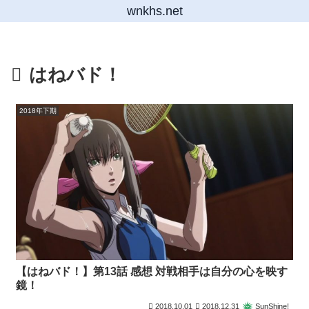
wnkhs.net
はねバド！
2018年下期
【はねバド！】第13話 感想 対戦相手は自分の心を映す
鏡！
2018.10.01
2018.12.31
SunShine!