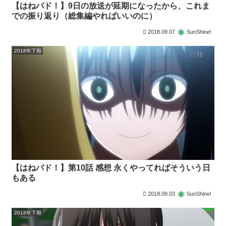
【はねバド！】9日の放送が延期になったから、これま
での振り返り（総集編やればいいのに）
2018.09.07
SunShine!
2018年下期
【はねバド！】第10話 感想 永くやってればそういう日
もある
2018.09.03
SunShine!
2018年下期