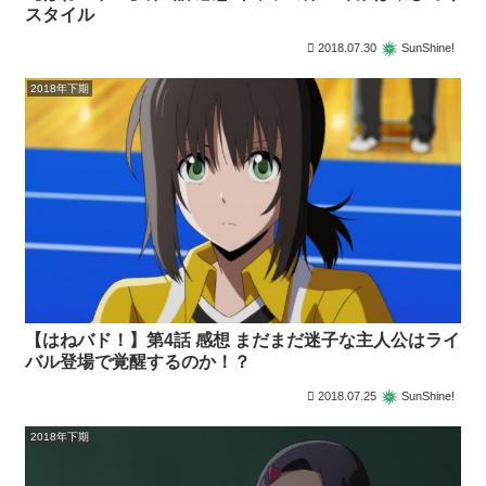
スタイル
2018.07.30
SunShine!
2018年下期
【はねバド！】第4話 感想 まだまだ迷子な主人公はライ
バル登場で覚醒するのか！？
2018.07.25
SunShine!
2018年下期