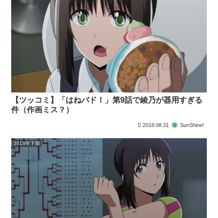
【ツッコミ】「はねバド！」第9話で綾乃が器用すぎる
件（作画ミス？）
2018.08.31
SunShine!
2018年下期