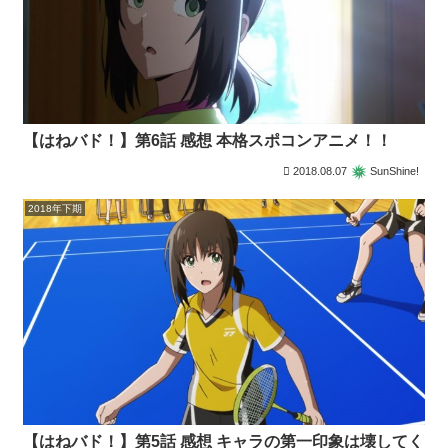
【はねバド！】第6話 感想 本格スポコンアニメ！！
2018.08.07
SunShine!
2018年下期
【はねバド！】第5話 感想 キャラの第一印象は壊してく