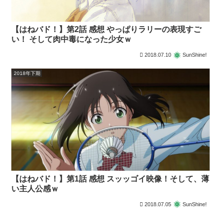
【はねバド！】第2話 感想 やっぱりラリーの表現すご
い！ そして肉中毒になった少女ｗ
2018.07.10
SunShine!
2018年下期
【はねバド！】第1話 感想 スッッゴイ映像！そして、薄
い主人公感ｗ
2018.07.05
SunShine!