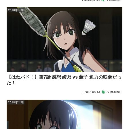
2018年下期
【はねバド！】第7話 感想 綾乃 vs 薫子 迫力の映像だっ
た！
2018.08.13
SunShine!
2018年下期