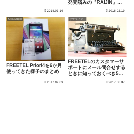
発売済みの『RAIJIN』を
比較
2018.03.16
2018.02.19
Android端末
サプライヤー
FREETELのカスタマーサ
FREETEL Priori4を6か月
ポートにメール問合せする
使ってきた様子のまとめ
ときに知っておくべき5つ
のこと
2017.09.09
2017.08.07