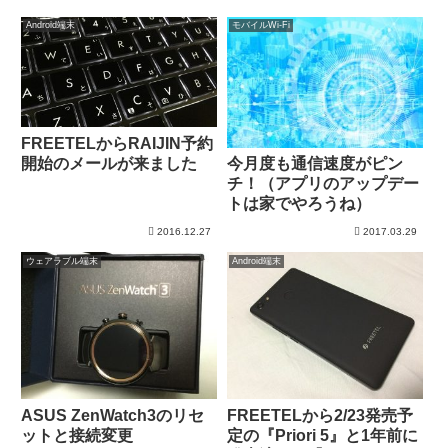
Android端末
モバイルWi-Fi
FREETELからRAIJIN予約
開始のメールが来ました
今月度も通信速度がピン
チ！（アプリのアップデー
トは家でやろうね）
2016.12.27
2017.03.29
ウェアラブル端末
Android端末
ASUS ZenWatch3のリセ
FREETELから2/23発売予
ットと接続変更
定の『Priori 5』と1年前に