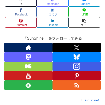
X
Mastodon
Bluesky
Facebook
はてブ
LINE
Pinterest
LinkedIn
コピー
「SunShine!」をフォローしてみる
SunShine!