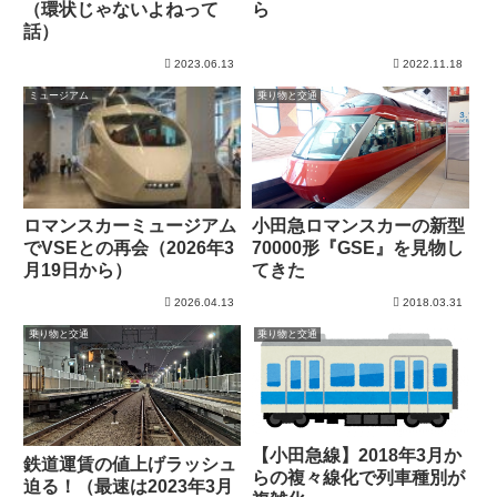
（環状じゃないよねって
ら
話）
2023.06.13
2022.11.18
ミュージアム
乗り物と交通
ロマンスカーミュージアム
小田急ロマンスカーの新型
でVSEとの再会（2026年3
70000形『GSE』を見物し
月19日から）
てきた
2026.04.13
2018.03.31
乗り物と交通
乗り物と交通
【小田急線】2018年3月か
鉄道運賃の値上げラッシュ
らの複々線化で列車種別が
迫る！（最速は2023年3月