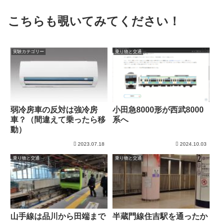
こちらも覗いてみてください！
実験カテゴリー
乗り物と交通
弱冷房車の反対は強冷房
小田急8000形が西武8000
車？（間違えて乗ったら移
系へ
動）
2023.07.18
2024.10.03
乗り物と交通
乗り物と交通
山手線は品川から田端まで
半蔵門線住吉駅を通ったか