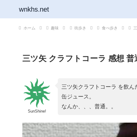
wnkhs.net
ホーム
趣味
街歩き
食べ歩き
三
三ツ矢 クラフトコーラ 感想 
三ツ矢クラフトコーラ を飲ん
缶ジュース。
なんか、、、普通。。
SunShine!