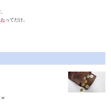
だ。
った
ってだけ。
。
ぇｗ