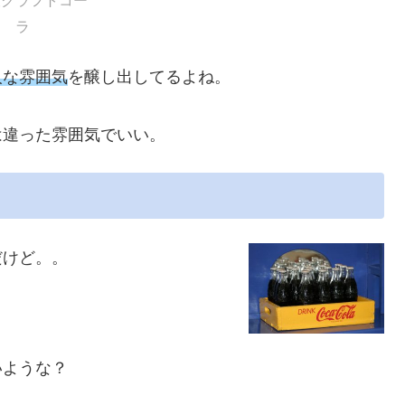
矢クラフトコー
ラ
人な雰囲気
を醸し出してるよね。
は違った雰囲気でいい。
だけど。。
いような？