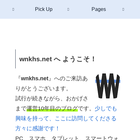
Pick Up
Pages
wnkhs.net へ ようこそ！
『
wnkhs.net
』へのご来訪あ
りがとうございます。
試行が続きながら、おかげさ
まで
運営10年目のブログ
です。
少しでも
興味を持って、ここに訪問してくださる
方々に感謝です！
PC、スマホ、タブレット、スマートウォ