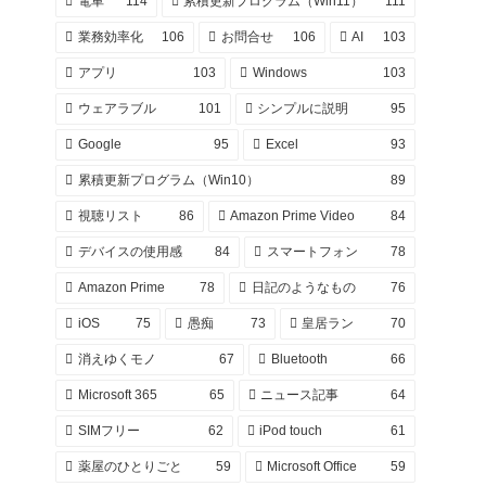
電車
114
累積更新プログラム（Win11）
111
業務効率化
106
お問合せ
106
AI
103
アプリ
103
Windows
103
ウェアラブル
101
シンプルに説明
95
Google
95
Excel
93
累積更新プログラム（Win10）
89
視聴リスト
86
Amazon Prime Video
84
デバイスの使用感
84
スマートフォン
78
Amazon Prime
78
日記のようなもの
76
iOS
75
愚痴
73
皇居ラン
70
消えゆくモノ
67
Bluetooth
66
Microsoft 365
65
ニュース記事
64
SIMフリー
62
iPod touch
61
薬屋のひとりごと
59
Microsoft Office
59