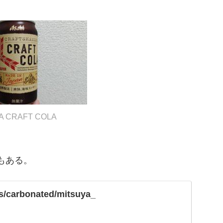
A CRAFT COLA
。
ルもある。
ts/carbonated/mitsuya_