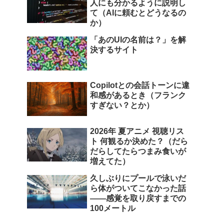
人にも分かるように説明し
て（AIに頼むとどうなるの
か）
「あのUIの名前は？」を解
決するサイト
Copilotとの会話トーンに違
和感があるとき（フランク
すぎない？とか）
2026年 夏アニメ 視聴リス
ト 何観るか決めた？（だら
だらしてたらつまみ食いが
増えてた）
久しぶりにプールで泳いだ
ら体がついてこなかった話
――感覚を取り戻すまでの
100メートル