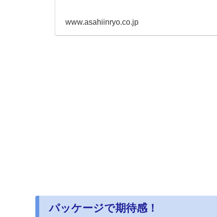
www.asahiinryo.co.jp
パッケージで期待感！