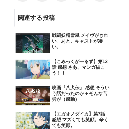
関連する投稿
戦闘妖精雪風 メイヴがきれ
い。あと、キャストが凄
い。
【こみっくがーるず】第12
話 感想 さあ、マンガ描こ
う！！
映画『八犬伝』 感想 そうい
う話だったのか + そんな苦
労が（感動）
【エガオノダイカ】第7話
感想 マズくても笑顔。辛く
ても笑顔。