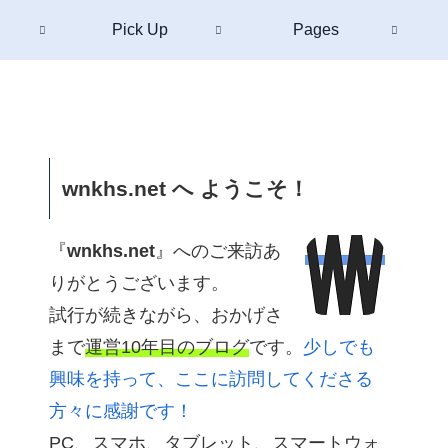
Pick Up
Pages
wnkhs.net へ ようこそ！
『
wnkhs.net
』へのご来訪あ
りがとうございます。
試行が続きながら、おかげさ
まで
運営10年目のブログ
です。
少しでも
興味を持って、ここに訪問してくださる
方々に感謝です！
PC、スマホ、タブレット、スマートウォ