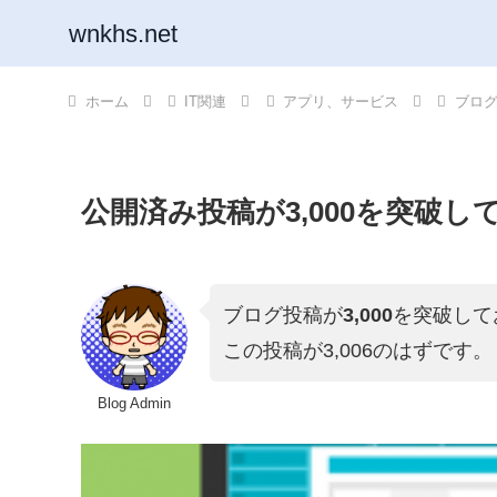
wnkhs.net
ホーム
IT関連
アプリ、サービス
ブロ
公開済み投稿が3,000を突破し
ブログ投稿が
3,000
を突破して
この投稿が3,006のはずです。
Blog Admin