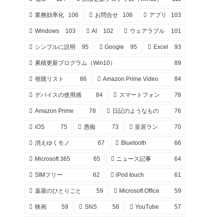
業務効率化
106
お問合せ
106
アプリ
103
Windows
103
AI
102
ウェアラブル
101
シンプルに説明
95
Google
95
Excel
93
累積更新プログラム（Win10）
89
視聴リスト
86
Amazon Prime Video
84
デバイスの使用感
84
スマートフォン
78
Amazon Prime
78
日記のようなもの
76
iOS
75
愚痴
73
皇居ラン
70
消えゆくモノ
67
Bluetooth
66
Microsoft 365
65
ニュース記事
64
SIMフリー
62
iPod touch
61
薬屋のひとりごと
59
Microsoft Office
59
映画
59
SNS
58
YouTube
57